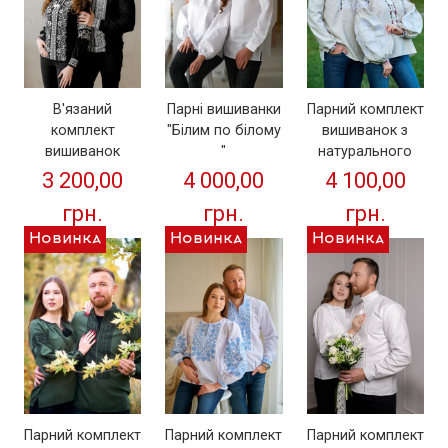
В'язаний
Парні вишиванки
Парний комплект
комплект
"Білим по білому
вишиванок з
вишиванок
"
натурального
чорного кольору
льону "Доля"
3 200,00
4 000,00
4 100,00
з натуральної
грн.
грн.
грн.
тканини
Новинка
Новинка
Новинка
Парний комплект
Парний комплект
Парний комплект