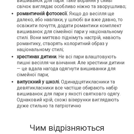
вишиванок для пари. Таке вбрання у сяйві
свічок виглядає особливо ніжно та зворушливо;
романтичній фотосесії.
Якщо до весілля ще
далеко, або навпаки, у шлюбі ви вже давно, то
освіжити почуття, додати романтики комплект
вишиванок для сімейної пари у національному
стилі. Вони миттєво піднімуть настрій, навіють
романтику, створять колоритний образ у
національному стилі;
хрестинах дитини.
Не всі пари влаштовують
пишні весілля чи вінчання. Але хрестини дитини
— це вдала нагода одягнути вишиванки для
сімейної пари;
випускний у школі.
Одинадцятикласники та
девятикласники все частіше обирають набір
вишиванок для пари у якості святковго одягу.
Однаковий крій, схожі візерунки виглядають
дуже стильно та патріотично
Чим відрізняються