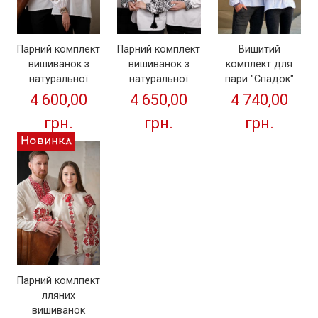
Парний комплект
Парний комплект
Вишитий
вишиванок з
вишиванок з
комплект для
натуральної
натуральної
пари "Спадок"
тканини "
тканини
4 650,00
4 600,00
4 740,00
Сокальський "
"Родина"
грн.
грн.
грн.
Новинка
Парний комлпект
лляних
вишиванок