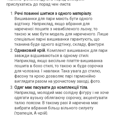
прислухатись до порад чек-листа:
Речі повинні шитися з одного матеріалу.
Вишиванки для пари мають бути одного
відтінку. Наприклад, якщо вбрання для
нареченої пошите з невибіленого льону, то
такою ж має бути модель для нареченого. Лише
спеціальні парні вишиванки гарантують, що
тканина буде одного відтінку, складу, фактури.
Однаковий крій.
Комплект вишиванок для пари
завжди відшиваються в одному стилі.
Наприклад, якщо весільне плаття-вишиванка
пошита в бохо стилі, то такою ж буде сорочка
для чоловіка. І навпаки. Така увага до стилю,
фасону та крою дозволяє парі гармонійно
виглядати разом на урочистому заході, фото.
Одяг має пасувати до комплекції тіла.
Наприклад, молодий має солідну фігуру і не хоче
одягати вузьку облягаючу сорочку, акцентувати
талію поясом. В такому разі й наречена має
вибрати вбрання більш вільного силуету
(трапеція, А-крій).