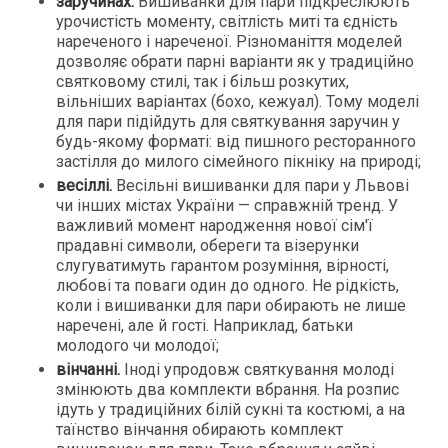
заручинах.
Вишиванки для пари підкреслюють
урочистість моменту, світлість миті та єдність
нареченого і нареченої. Різноманіття моделей
дозволяє обрати парні варіанти як у традиційно
святковому стилі, так і більш розкутих,
вільніших варіантах (бохо, кежуал). Тому моделі
для пари підійдуть для святкування заручин у
будь-якому форматі: від пишного ресторанного
застілля до милого сімейного пікніку на природі;
весіллі.
Весільні вишиванки для пари у Львові
чи інших містах України — справжній тренд. У
важливий момент народження нової сім'ї
прадавні символи, обереги та візерунки
слугуватимуть гарантом розуміння, вірності,
любові та поваги один до одного. Не рідкість,
коли і вишиванки для пари обирають не лише
наречені, але й гості. Наприклад, батьки
молодого чи молодої;
вінчанні.
Іноді упродовж святкування молоді
змінюють два комплекти вбрання. На розпис
ідуть у традиційних білій сукні та костюмі, а на
таїнство вінчання обирають комплект