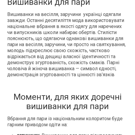
Вишиванки для пари
Вишиванки на весілля, заручини українці одягали
завжди. Останні десятиліття мода використовувати
національне вбрання в якості одягу для наречених
чи випускників школи набирає обертів. Стилісти
пояснюють, що одягаючи однакові вишиванки для
пари на весілля, заручини, чи просто на святкування,
молодь підкреслює свою схожість, частково
відрікається від дещиці власної ідентичності та
демонструє згуртованість, схожість смаків. Парні
чоловіча й жіноча вишиванка — символ єдності,
демонстрація згуртованості та цінності зв’язків
Моменти, для яких доречні
вишиванки для пари
Вбрання для пари із національним колоритом буде
гарним приводом одіти на: