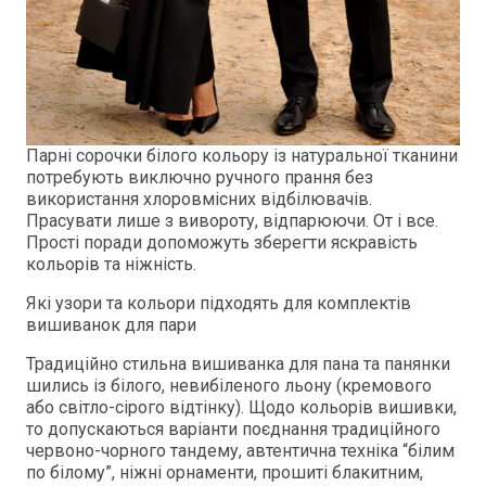
Парні сорочки білого кольору із натуральної тканини
потребують виключно ручного прання без
використання хлоровмісних відбілювачів.
Прасувати лише з вивороту, відпарюючи. От і все.
Прості поради допоможуть зберегти яскравість
кольорів та ніжність.
Які узори та кольори підходять для комплектів
вишиванок для пари
Традиційно стильна вишиванка для пана та панянки
шились із білого, невибіленого льону (кремового
або світло-сірого відтінку). Щодо кольорів вишивки,
то допускаються варіанти поєднання традиційного
червоно-чорного тандему, автентична техніка “білим
по білому”, ніжні орнаменти, прошиті блакитним,