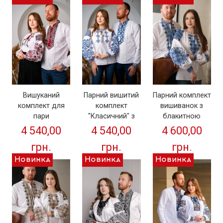
Вишуканий
Парний вишитий
Парний комплект
комплект для
комплект
вишиванок з
пари
"Класичний" з
блакитною
"Класичний" з
натуральної
вишивкою
4 540,00
4 540,00
4 600,00
натуральної
тканини синього
"Родина" від ТМ
грн.
грн.
грн.
тканини
кольору
КАЛИНА
червоно-чорний
Новинка
Новинка
Новинка