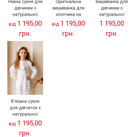
Ніжна сукня для
Оригінальна
Вишиванка для
дівчинки з
вишиванка для
дівчинки з
натуральної
хлопчика на
натуральної
тканини "В'язані
домотканому
тканини
1 195,00
1 195,00
1 195,00
від
від
троянди
полотні
"Геометрія"
грн.
грн.
грн.
червоні" 100%
"Колосок" від тм
(кольорова)
бавовна
"Калина"
(98см-158см)
В'язана сукня
для дівчаток з
натуральної
тканини (100%
1 195,00
від
бавовна)
грн.