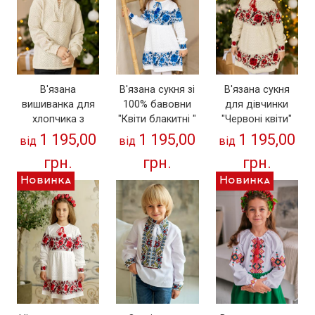
В'язана
В'язана сукня зі
В'язана сукня
вишиванка для
100% бавовни
для дівчинки
хлопчика з
"Квіти блакитні "
"Червоні квіти"
натуральної
100% льон
1 195,00
1 195,00
1 195,00
від
від
від
тканини (100%
грн.
грн.
грн.
льон)
Новинка
Новинка