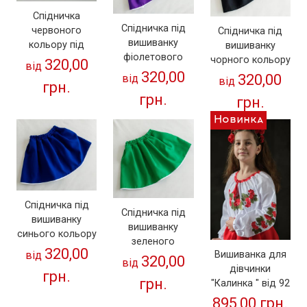
Спідничка
Спідничка під
червоного
Спідничка під
вишиванку
кольору під
вишиванку
фіолетового
вишиванку
чорного кольору
320,00
від
кольору на
320,00
на резиночці
320,00
від
від
грн.
резиночці
грн.
грн.
Новинка
Спідничка під
Спідничка під
вишиванку
вишиванку
синього кольору
зеленого
на резиночці
320,00
від
Вишиванка для
кольору на
320,00
від
дівчинки
резиночці
грн.
грн.
"Калинка " від 92
до 146 р
895,00 грн.