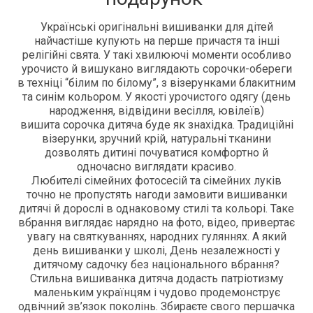
Українські оригінальні вишиванки для дітей
найчастіше купують на перше причастя та інші
релігійні свята. У такі хвилюючі моменти особливо
урочисто й вишукано виглядають сорочки-обереги
в техніці “білим по білому”, з візерунками блакитним
та синім кольором. У якості урочистого одягу (день
народження, відвідини весілля, ювілеїв)
вишита сорочка дитяча буде як знахідка. Традиційні
візерунки, зручний крій, натуральні тканини
дозволять дитині почуватися комфортно й
одночасно виглядати красиво.
Любителі сімейних фотосесій та сімейних луків
точно не пропустять нагоди замовити вишиванки
дитячі й дорослі в однаковому стилі та кольорі. Таке
вбрання виглядає нарядно на фото, відео, привертає
увагу на святкуваннях, народних гуляннях. А який
день вишиванки у школі, День незалежності у
дитячому садочку без національного вбрання?
Стильна вишиванка дитяча додасть патріотизму
маленьким українцям і чудово продемонструє
одвічний зв’язок поколінь. Збираєте свого першачка