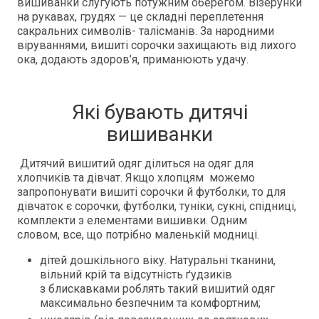
вишиванки слугують потужним оберегом. Візерунки
на рукавах, грудях — це складні переплетення
сакральних символів- талісманів. За народними
віруваннями, вишиті сорочки захищають від лихого
ока, додають здоров’я, приманюють удачу.
Які бувають дитячі
вишиванки
Дитячий вишитий одяг ділиться на одяг для
хлопчиків та дівчат. Якщо хлопцям можемо
запропонувати вишиті сорочки й футболки, то для
дівчаток є сорочки, футболки, туніки, сукні, спідниці,
комплекти з елементами вишивки. Одним
словом, все, що потрібно маленькій модниці.
дітей дошкільного віку. Натуральні тканини,
вільний крій та відсутність ґудзиків
з блискавками роблять такий вишитий одяг
максимально безпечним та комфортним;