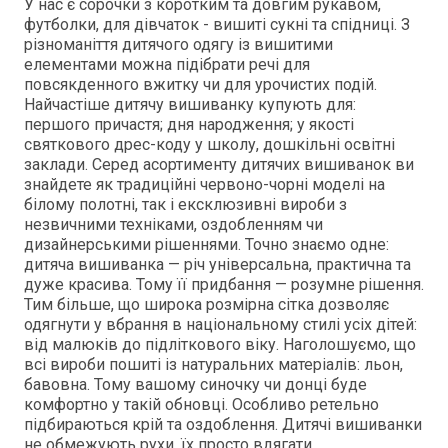
У нас є сорочки з коротким та довгим рукавом,
футболки, для дівчаток - вишиті сукні та спідниці. З
різноманіття дитячого одягу із вишитими
елементами можна підібрати речі для
повсякденного вжитку чи для урочистих подій.
Найчастіше дитячу вишиванку купують для:
першого причастя; дня народження; у якості
святкового дрес-коду у школу, дошкільні освітні
заклади. Серед асортименту дитячих вишиванок ви
знайдете як традиційні червоно-чорні моделі на
білому полотні, так і ексклюзивні вироби з
незвичними техніками, оздобленням чи
дизайнерськими рішеннями. Точно знаємо одне:
дитяча вишиванка — річ універсальна, практична та
дуже красива. Тому її придбання — розумне рішення.
Тим більше, що широка розмірна сітка дозволяє
одягнути у вбрання в національному стилі усіх дітей:
від малюків до підліткового віку. Наголошуємо, що
всі вироби пошиті із натуральних матеріалів: льон,
бавовна. Тому вашому синочку чи донці буде
комфортно у такій обновці. Особливо ретельно
підбираються крій та оздоблення. Дитячі вишиванки
не обмежують рухи, їх просто вдягати.