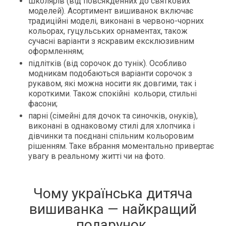
школярів (від повсякденних до святкових
моделей). Асортимент вишиванок включає
традиційні моделі, виконані в червоно-чорних
кольорах, гуцульських орнаментах, також
сучасні варіанти з яскравим ексклюзивним
оформленням;
підлітків (від сорочок до тунік). Особливо
модникам подобаються варіанти сорочок з
рукавом, які можна носити як довгими, так і
короткими. Також спокійні кольори, стильні
фасони;
парні (сімейні для дочок та синочків, онуків),
виконані в однаковому стилі для хлопчика і
дівчинки та поєднані спільним кольоровим
рішенням. Таке вбрання моментально привертає
увагу в реальному житті чи на фото.
Чому українська дитяча
вишиванка — найкращий
подарунок