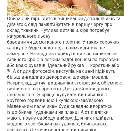
Обираючи гарні дитячі вишиванки для хлопчиків та
дівчаток, слід пам&#39;ятати в першу чергу про
склад тканини. Чутлива дитяча шкіра потребує
натурального льону,
бавовни чи домотканого полотна. У таких сорочках
влітку не буде спекотно, а взимку дитина не
замерзне. На щодень підійдуть дитячі вишиванки
вільного крою з легким оздобленням по горловині
або краю рукавів. Ідеальний рукав — короткий або
¾. А от для фотосесій, виступів на сцені підійдуть
більш вигадливо декоровані шикарні моделі.
Наприклад, дитячі вишиванки зі стразами, об’ємною
вишивкою на євро-сітці. Для дітей молодшого
шкільного віку краще купувати вишиванки з
круглою горловиною і куліскою-зав’язкою.
Маленьким пальчикам буде складно впоратись
із дрібними ґудзиками на планці. А от підлітки
мають повну свободу вибору. Для них підійдуть
моделі із застібками на ґудзиках, блискавках,
зав’язках. Де купити дешеві вишиванки