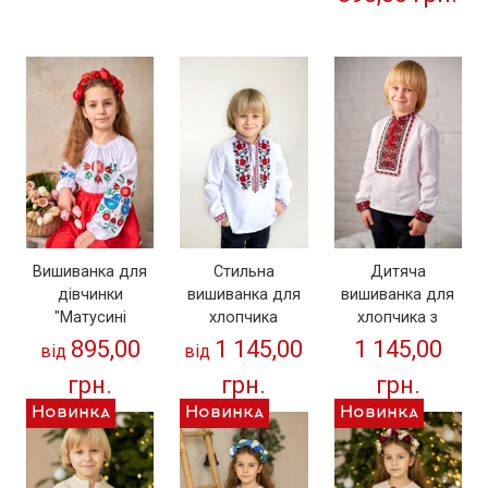
Вишиванка для
Стильна
Дитяча
дівчинки
вишиванка для
вишиванка для
"Матусині
хлопчика
хлопчика з
пташенята" від
"Троянда" на
червоно-чорною
895,00
1 145,00
1 145,00
від
від
92 до 158р
домотканому
вишивкою
грн.
грн.
грн.
полотні
Новинка
Новинка
Новинка