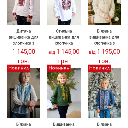
Дитяча
Стильна
В'язана
вишиванка для
вишиванка для
вишиванка для
хлопчика з
хлопчика
хлопчика з
червоно-чорною
"Троянда" на
натуральної
1 145,00
1 145,00
1 195,00
від
від
вишивкою
домотканому
тканини (100%
грн.
грн.
грн.
полотні
льон)
Новинка
Новинка
Новинка
В'язана
Вишиванка
В'язана