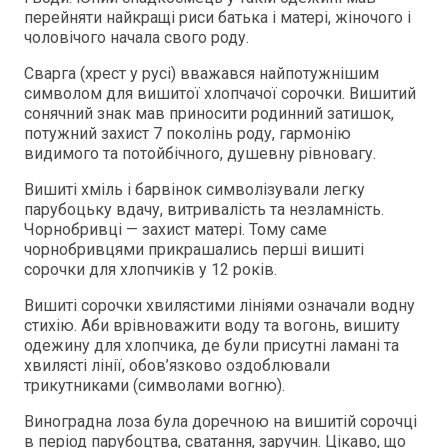
перейняти найкращі риси батька і матері, жіночого і
чоловічого начала свого роду.
Сварга (хрест у русі) вважався найпотужнішим
символом для вишитої хлопчачої сорочки. Вишитий
сонячний знак мав приносити родинний затишок,
потужний захист 7 поколінь роду, гармонію
видимого та потойбічного, душевну рівновагу.
Вишиті хміль і барвінок символізували легку
парубоцьку вдачу, витривалість та незламність.
Чорнобривці — захист матері. Тому саме
чорнобривцями прикрашались перші вишиті
сорочки для хлопчиків у 12 років.
Вишиті сорочки хвилястими лініями означали водну
стихію. Аби врівноважити воду та вогонь, вишиту
одежину для хлопчика, де були присутні ламані та
хвилясті лінії, обов’язково оздоблювали
трикутниками (символами вогню).
Виноградна лоза була доречною на вишитій сорочці
в період парубоцтва, сватання, заручин. Цікаво, що