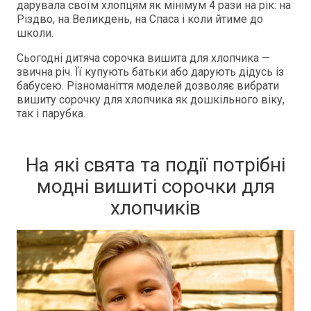
дарувала своїм хлопцям як мінімум 4 рази на рік: на
Різдво, на Великдень, на Спаса і коли йтиме до
школи.
Сьогодні дитяча сорочка вишита для хлопчика —
звична річ. Її купують батьки або дарують дідусь із
бабусею. Різноманіття моделей дозволяє вибрати
вишиту сорочку для хлопчика як дошкільного віку,
так і парубка.
На які свята та події потрібні
модні вишиті сорочки для
хлопчиків