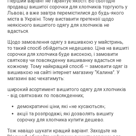
Перший варіант не гарантує якості. Бо сьогодні
продавці вишитої сорочки для хлопчиків торгують у
Львові, а вже завтра перемістилися до будь-якого
міста в Україні. Тому виставити претензії щодо
неякісного вишитого одягу для хлопчиків не
вдасться.
Щодо замовлення одягу з вишивкою у майстринь,
то такий спосіб обійдеться недешево. Ціна на вишиті
сорочки для хлопчика буде високою, і замовити
святкову чи повсякденну вишиванку вдасться не
кожному. Тому найкращий спосіб — замовити одяг із
вишивкою на сайті інтернет магазину “Калина”. У
магазині вас чекатимуть:
широкий асортимент вишитого одягу для хлопчиків
- від святкових по повсякденних;
демократичні ціни, які «не кусаються»;
акції та розпродажі, які дозволять вишиту
сорочку для хлопчика купити дешево.
Тож навіщо шукати кращий варіант. Заходьте на