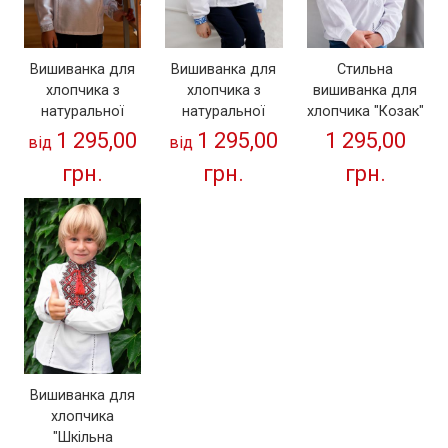
Вишиванка для
Вишиванка для
Стильна
хлопчика з
хлопчика з
вишиванка для
натуральної
натуральної
хлопчика "Козак"
тканини "Козак"
тканини "Козак"
(біла вишивка ) з
1 295,00
1 295,00
1 295,00
від
від
(сіра вишивка)
(Синій)
натуральної
грн.
грн.
грн.
тканини
Вишиванка для
хлопчика
"Шкільна