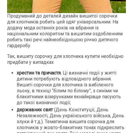
Продуманий до деталей дизайн вишитої сорочки
для хлопчиків робить цей одяг універсальним. На
додачу мода останніх років на вбрання із
національним колоритом та вишитим оздобленням
робить такі речі найнеобхіднішою річчю дитячого
гардеробу.
Так, вишиту сорочку для хлопчика купити необхідно
придбати у випадках
хрестин та причастя.
Ці визначні події у житті
дитини потребують відповідного вбрання.
Вишиті сорочки для хлопчика із вибіленого
льону, в техніці “білим по білому”, з синіми чи
блакитними візерунками якнайкраще пасують
до такої визначної події;
державних свят
(День Конституції, День
Незалежності, День українського війська, День
злуки й т.д.). Тематична вишита сорочка для
хлопчиків у жовто-блакитних тонах підкреслить