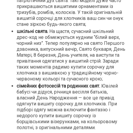
патріотичний дух свята. Такі моделі дуже часто
прикрашаються вишитими орнаментами із
тризубів, ромбів, колосків. У такій оригінальній
вишитій сорочці для хлопчиків ваш син чи онук
стане зіркою будь-якого свята;
шкільні свята.
На щастя, сучасний шкільний
дрес-код не обмежується нудним “білий верх,
чорний низ”. Тепер популярно на свято Першого
дзвоника, випускний вечір, Свято букваря, День
Матері, 8 березня, День учителя, на виступи та
привітання одягатися у вишитий стрій. Заради
таких моментів радимо купити сорочку для
хлопчика з вишивкою у традиційному чорно-
червоному кольорі та сучасного крою;
сімейних фотосесій та родинних свят.
Ювілей
бабусі чи дідуся, річниця весілля батьків,
власний День Народження — все це привід
одягнути вишиту сорочку для хлопчиків. При
підборі одягу можна включити фантазію і
недорого купити вишиту сорочку із
борщівськими візерунками, на кольоровому
полотні, з оригінальними деталями.