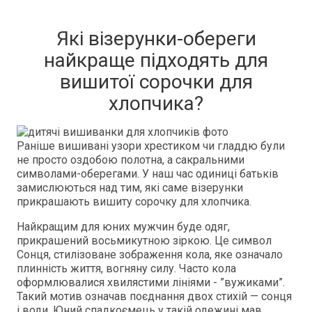
Які візерунки-обереги
найкраще підходять для
вишитої сорочки для
хлопчика?
Раніше вишивані узори хрестиком чи гладдю були
не просто оздобою полотна, а сакральними
символами-оберегами. У наш час одиниці батьків
замислюються над тим, які саме візерунки
прикрашають вишиту сорочку для хлопчика.
Найкращим для юних мужчин буде одяг,
прикрашений восьмикутною зіркою. Це символ
Сонця, стилізоване зображення кола, яке означало
плинність життя, вогняну силу. Часто кола
оформлювалися хвилястими лініями - ”вужиками”.
Такий мотив означав поєднання двох стихій — сонця
і води. Юний спадкоємець у такій одежині мав