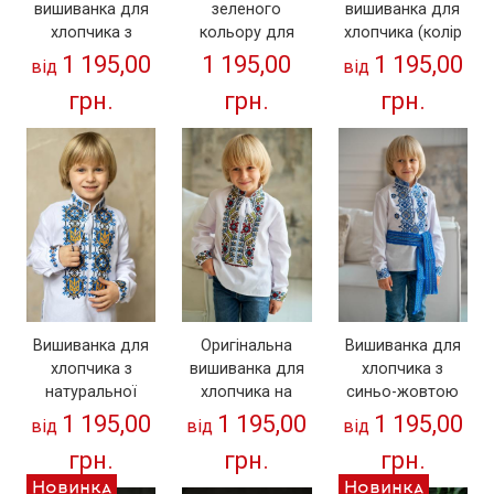
вишиванка для
зеленого
вишиванка для
хлопчика з
кольору для
хлопчика (колір
натуральної
хлопчика "Жовті
під джинс)
1 195,00
1 195,00
1 195,00
від
від
тканини (
колоски"
грн.
грн.
грн.
патріотична)
Вишиванка для
Оригінальна
Вишиванка для
хлопчика з
вишиванка для
хлопчика з
натуральної
хлопчика на
синьо-жовтою
тканини "Герби"
домотканому
вишивкою
1 195,00
1 195,00
1 195,00
від
від
від
від виробника
полотні
"Козацькі узори"
грн.
грн.
грн.
ТМ "КАЛИНА"
"Колосок" від тм
від тм "Калина"
"Калина"
(98см-164см)
Новинка
Новинка