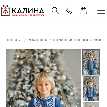
Головна
Дитячі вишиванки
вишиванка для хлопчика
Вишиті со