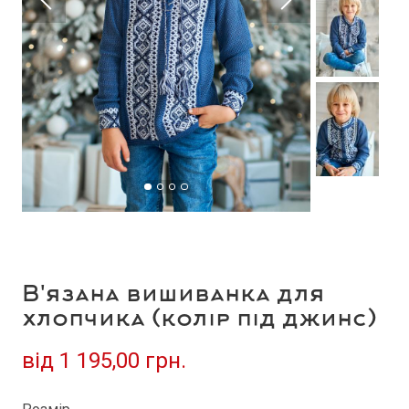
В'язана вишиванка для
хлопчика (колір під джинс)
від
1 195,00 грн.