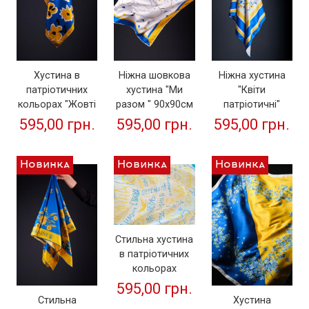
Хустина в
Ніжна шовкова
Ніжна хустина
патріотичних
хустина "Ми
"Квіти
кольорах "Жовті
разом " 90х90см
патріотичні"
квіти ", 90х90см
595,00 грн.
595,00 грн.
595,00 грн.
Новинка
Новинка
Новинка
Стильна хустина
в патріотичних
кольорах
"Слова" 90х90см
595,00 грн.
Стильна
Хустина