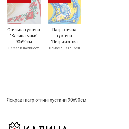
Стильна хустина
Патріотична
"Калина маки"
хустина
90х90см
"Петриківстка
пташка" 90х90см
Немає в наявності
Немає в наявності
Яскраві патріотичні хустини 90х90см