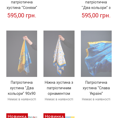
патріотична
патріотична
хустина "Соняхи"
"Два кольори" з
(на синьому)
квітами
595,00 грн.
595,00 грн.
Патріотична
Ніжна хустина з
Патріотична
хустина "Два
патріотичним
хустина "Слава
кольори" 90х90
орнаментом
Україні"
см
"Квітковий мікс"
Немає в наявності
Немає в наявності
Немає в наявності
Новинка
Новинка