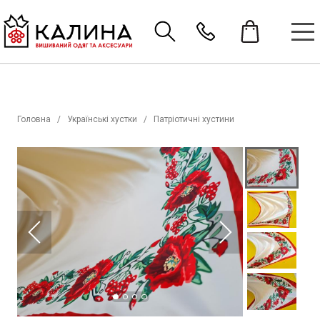
Головна
Українські хустки
Патріотичні хустини