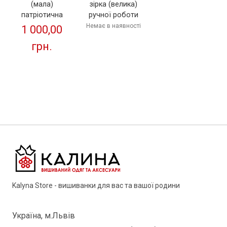
зірка (велика)
(мала)
ручної роботи
патріотична
від ТМ КАЛИНА
Немає в наявності
1 000,00
грн.
Kalyna Store - вишиванки для вас та вашої родини
Україна, м.Львів