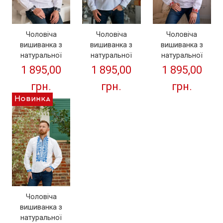
Чоловіча
Чоловіча
Чоловіча
вишиванка з
вишиванка з
вишиванка з
натуральної
натуральної
натуральної
тканини "Козак"
тканини "Козак"
тканини "Козак" (
1 895,00
1 895,00
1 895,00
(чорна вишивка )
(вишивка білим
червона
грн.
грн.
грн.
по білому)
вишивка )
Новинка
Чоловіча
вишиванка з
натуральної