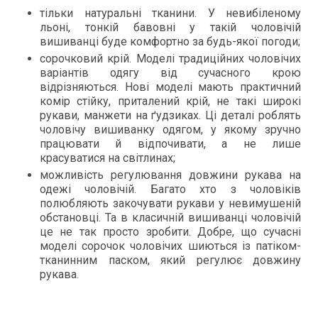
тільки натуральні тканини. У невибіленому
льоні, тонкій бавовні у такій чоловічій
вишиванці буде комфортно за будь-якої погоди;
сорочковий крій. Моделі традиційних чоловічих
варіантів одягу від сучасного крою
відрізняються. Нові моделі мають практичний
комір стійку, приталений крій, не такі широкі
рукави, манжети на ґудзиках. Ці деталі роблять
чоловічу вишиванку одягом, у якому зручно
працювати й відпочивати, а не лише
красуватися на світлинах;
можливість регулювання довжини рукава на
одежі чоловічій. Багато хто з чоловіків
полюбляють закочувати рукави у невимушеній
обстановці. Та в класичній вишиванці чоловічій
це не так просто зробити. Добре, що сучасні
моделі сорочок чоловічих шиються із патіком-
тканинним паском, який регулює довжину
рукава.