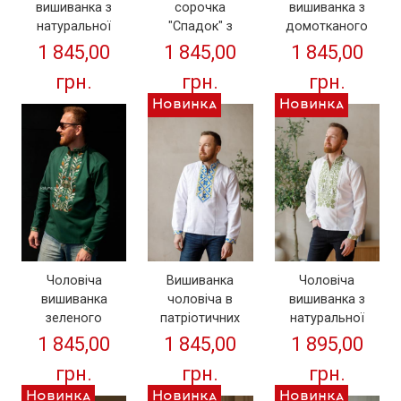
сорочка
вишиванка з
вишиванка з
"Спадок" з
домотканого
натуральної
домотканого
полотна
тканини "
1 845,00
1 845,00
1 845,00
полотна
"Класика" (синя
Класика"
грн.
грн.
грн.
вишивка)
(червоно-чорна)
Новинка
Новинка
Чоловіча
Чоловіча
Вишиванка
вишиванка з
вишиванка
чоловіча в
натуральної
зеленого
патріотичних
тканини "Козак"
кольору
кольорах
1 895,00
1 845,00
1 845,00
(оливкова)
(домоткане
"Класика"
грн.
грн.
грн.
полотно) "Герб"
(домоткане
полотно)
Новинка
Новинка
Новинка