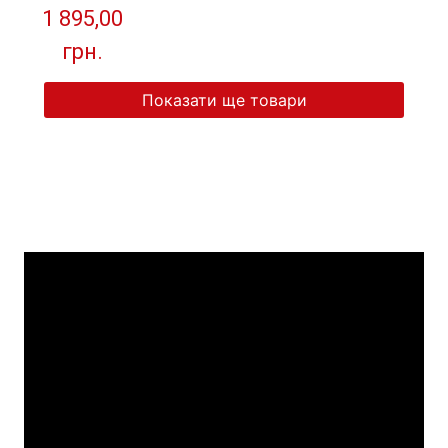
тканини "Козак" (
1 895,00
синя вишивка )
грн.
Показати ще товари