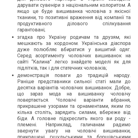
дарувати сувеніри з національним колоритом. А
якщо це буде вишиванка чоловіча з якісної
тканини, то позитивні враження від компанії та
продуктивного ділового спілкування
гарантовані;
згадка про Україну родичам та друзям, які
мешкають за кордоном. Українська діаспора
дуже полюбляє вбиратися у вишитий одяг.
Серед асортименту чоловічих вишиванок на
сайті “Калина” легко знайдете моделі як для
підлітків, так і для статечних чоловіків;
демонстрація поваги до традицій народу.
Раніше представники сильної статі мали до
десятка варіантів чоловічих вишиванок. Добре,
що зараз мода на вишиванку чоловічу
повертається. Чоловічі варіанти вбрання,
прикрашене узорами та орнаментами, яким по
кілька століть, зарядить силами, вбереже від
біди. А головне підкреслить якого ви роду -
племені. Наприклад, галичанам радимо
звернути увагу на чоловічі вишиванки,
прикрашені гуцульськими та борщівськими