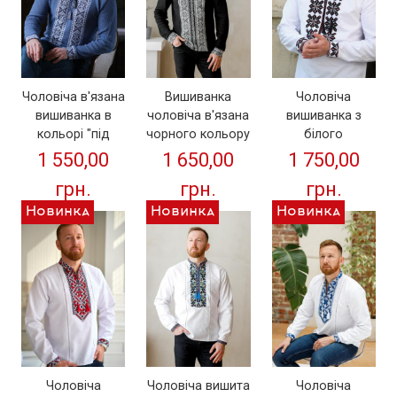
Вишиванка
Чоловіча в'язана
Чоловіча
чоловіча в'язана
вишиванка в
вишиванка з
чорного кольору
кольорі "під
білого
з натуральної
джинс" від ТМ
домотканого
1 650,00
1 550,00
1 750,00
тканини від ТМ
КАЛИНА
полотна
грн.
грн.
грн.
КАЛИНА
"Вірність" від ТМ
КАЛИНА
Новинка
Новинка
Новинка
Чоловіча вишита
Чоловіча
Чоловіча