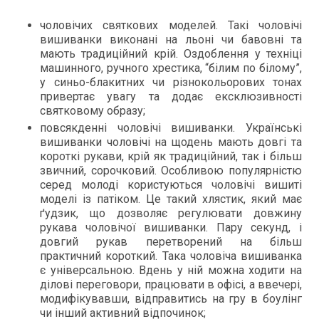
чоловічих святкових моделей. Такі чоловічі
вишиванки виконані на льоні чи бавовні та
мають традиційний крій. Оздоблення у техніці
машинного, ручного хрестика, “білим по білому”,
у синьо-блакитних чи різнокольорових тонах
привертає увагу та додає ексклюзивності
святковому образу;
повсякденні чоловічі вишиванки. Українські
вишиванки чоловічі на щодень мають довгі та
короткі рукави, крій як традиційний, так і більш
звичний, сорочковий. Особливою популярністю
серед молоді користуються чоловічі вишиті
моделі із патіком. Це такий хлястик, який має
ґудзик, що дозволяє регулювати довжину
рукава чоловічої вишиванки. Пару секунд, і
довгий рукав перетворений на більш
практичний короткий. Така чоловіча вишиванка
є універсальною. Вдень у ній можна ходити на
ділові переговори, працювати в офісі, а ввечері,
модифікувавши, відправитись на гру в боулінг
чи інший активний відпочинок;