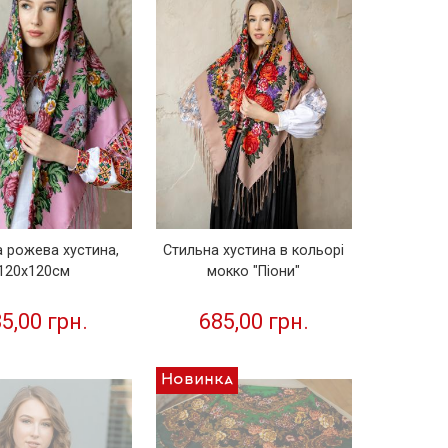
 рожева хустина,
Стильна хустина в кольорі
120х120см
мокко "Піони"
5,00 грн.
685,00 грн.
Новинка