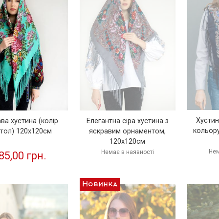
Хустин
ва хустина (колір
Елегантна сіра хустина з
кольору
тол) 120х120см
яскравим орнаментом,
120х120см
Нем
Немає в наявності
85,00 грн.
Новинка