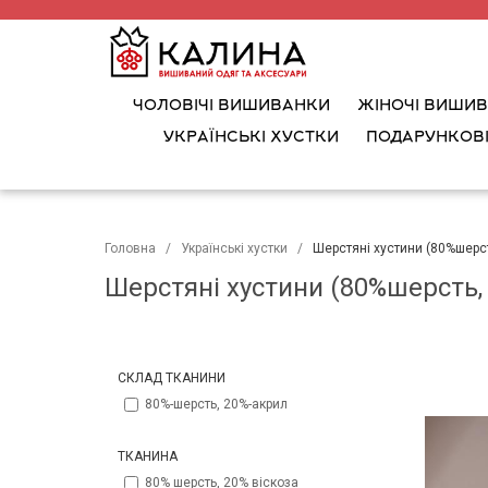
ЧОЛОВІЧІ ВИШИВАНКИ
ЖІНОЧІ ВИШИ
УКРАЇНСЬКІ ХУСТКИ
ПОДАРУНКОВІ
Головна
Українські хустки
Шерстяні хустини (80%шерст
Шерстяні хустини (80%шерсть, 
СКЛАД ТКАНИНИ
80%-шерсть, 20%-акрил
ТКАНИНА
80% шерсть, 20% віскоза