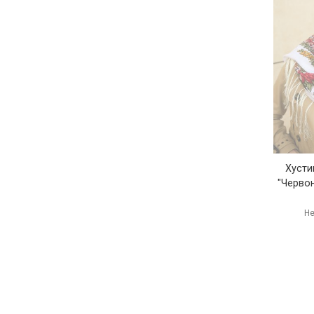
Хусти
"Червон
Не