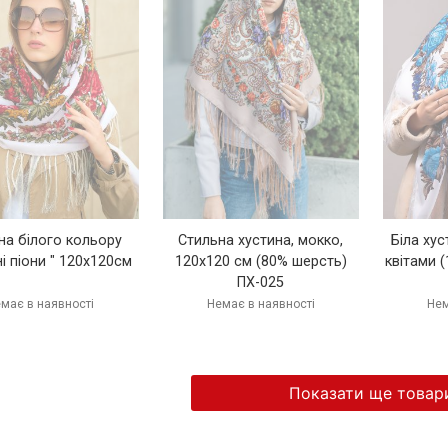
Стильна хустина, мокко,
Біла ху
на білого кольору
120х120 см (80% шерсть)
квітами 
і піони " 120х120см
ПХ-025
Немає в наявності
Нем
має в наявності
Показати ще товар