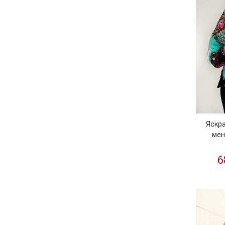
Яскра
мен
6