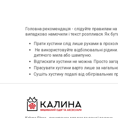
Головна рекомендація - слідуйте правилам на ет
випадково намочили і текст розплився. Як бут
Прати хустини слід лише руками в прохолод
Не використовуйте відбілювальні рідини. 
дитячого мила або шампуню.
Відтискати хустини не можна. Просто загор
Прасувати хустини варто лише за нагально
Сушіть хустину подалі від обігрівальних п