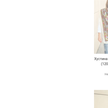
Хустина
(12
Не