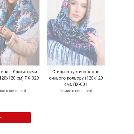
стина з блакитними
Стильна хустина темно
(120х120 см) ПХ-029
синього кольору (120х120
см), ПХ-001
ає в наявності
Немає в наявності
и