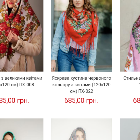
 з великими квітами
Яскрава хустина червоного
Стильна
0х120 см) ПХ-008
кольору з квітами (120х120
см) ПХ-022
85,00 грн.
685,00 грн.
68