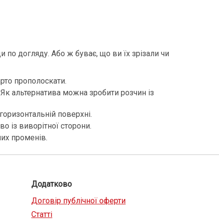
и по догляду. Або ж буває, що ви їх зрізали чи
арто прополоскати.
 Як альтернатива можна зробити розчин із
 горизонтальній поверхні.
о із виворітної сторони.
них променів.
Додатково
Договір публічної оферти
Статті