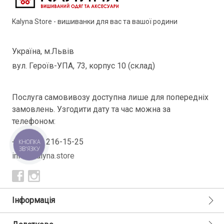
Kalyna Store - вишиванки для вас та вашої родини
Україна, м.Львів
вул. Героїв-УПА, 73, корпус 10 (склад)
Послуга самовивозу доступна лише для попередніх
замовлень. Узгодити дату та час можна за
телефоном:
+38(098) 216-15-25
КНОПКА
ЗВ'ЯЗКУ
info@kalyna.store
Інформація