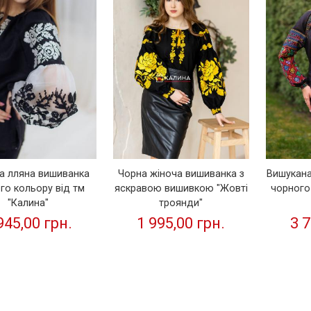
а лляна вишиванка
Чорна жіноча вишиванка з
Вишукана
го кольору від тм
яскравою вишивкою "Жовті
чорного
"Калина"
троянди"
945,00 грн.
1 995,00 грн.
3 7