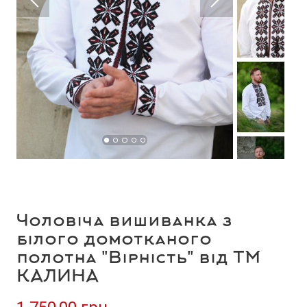
Чоловіча вишиванка з
білого домотканого
полотна "Вірність" від ТМ
КАЛИНА