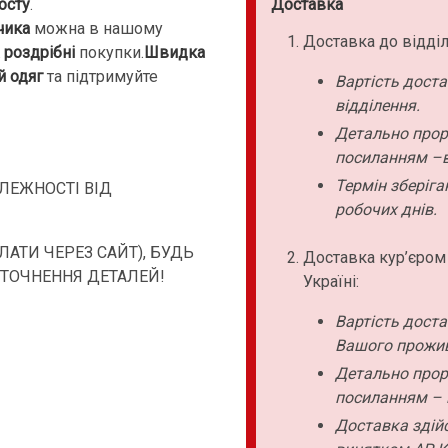
осту
.
Доставка
чика
можна в нашому
Доставка до відділ
а роздрібні
покупки.
Швидка
й одяг
та підтримуйте
Вартість дост
відділення.
Детально прор
посиланням –в
Термін зберіга
АЛЕЖНОСТІ ВІД
робочих днів.
АТИ ЧЕРЕЗ САЙТ), БУДЬ
Доставка кур’єром
УТОЧНЕННЯ ДЕТАЛЕЙ!
Україні:
Вартість дост
Вашого прожи
Детально прор
посиланням – 
Доставка здійс