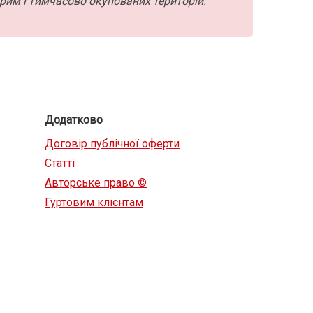
рим і тимчасово окупованих територій.
Додатково
Договір публічної оферти
Статті
Авторське право ©
Гуртовим клієнтам