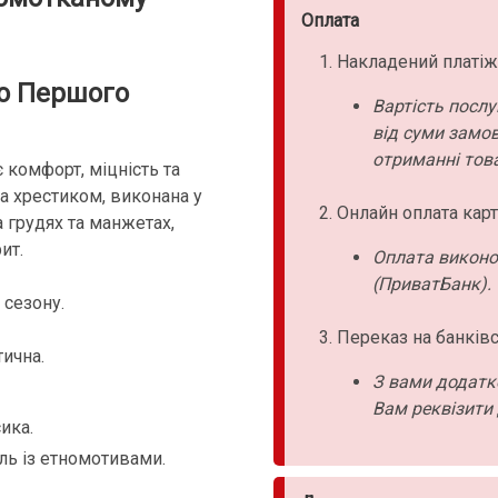
Оплата
Накладений платіж
до Першого
Вартість послу
від суми замо
отриманні това
є комфорт, міцність та
 хрестиком, виконана у
Онлайн оплата карт
 грудях та манжетах,
ит.
Оплата виконо
(ПриватБанк).
 сезону.
Переказ на банківс
тична.
З вами додатк
Вам реквізити 
ика.
ль із етномотивами.