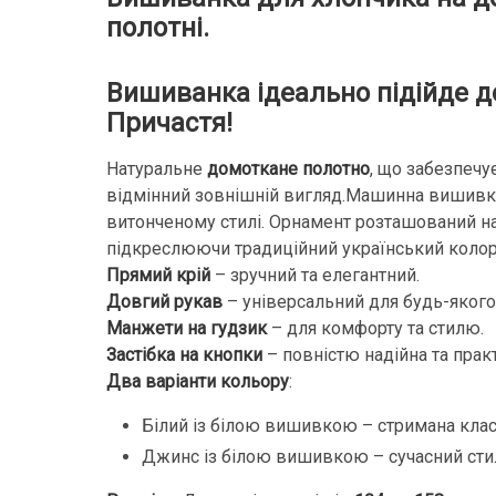
полотні.
Вишиванка ідеально підійде 
Причастя!
Натуральне
домоткане полотно
, що забезпечу
відмінний зовнішній вигляд.Машинна вишивка
витонченому стилі. Орнамент розташований на
підкреслюючи традиційний український колор
Прямий крій
– зручний та елегантний.
Довгий рукав
– універсальний для будь-якого
Манжети на гудзик
– для комфорту та стилю.
Застібка на кнопки
– повністю надійна та прак
Два варіанти кольору
:
Білий із білою вишивкою – стримана клас
Джинс із білою вишивкою – сучасний сти