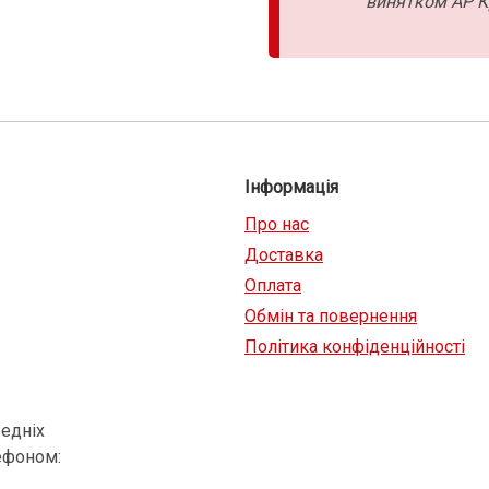
винятком АР К
Інформація
Про нас
Доставка
Оплата
Обмін та повернення
Політика конфіденційності
едніх
ефоном: