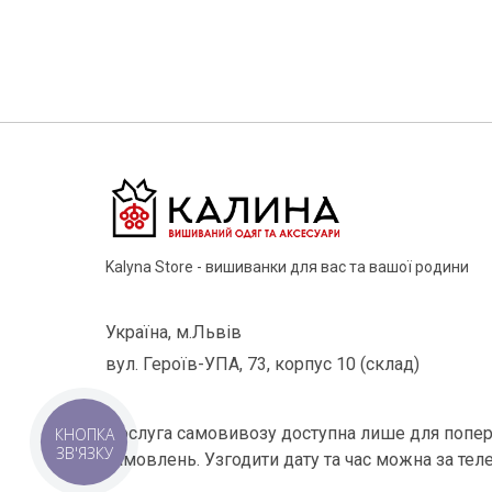
Kalyna Store - вишиванки для вас та вашої родини
Україна, м.Львів
вул. Героїв-УПА, 73, корпус 10 (склад)
Послуга самовивозу доступна лише для попер
КНОПКА
ЗВ'ЯЗКУ
замовлень. Узгодити дату та час можна за тел