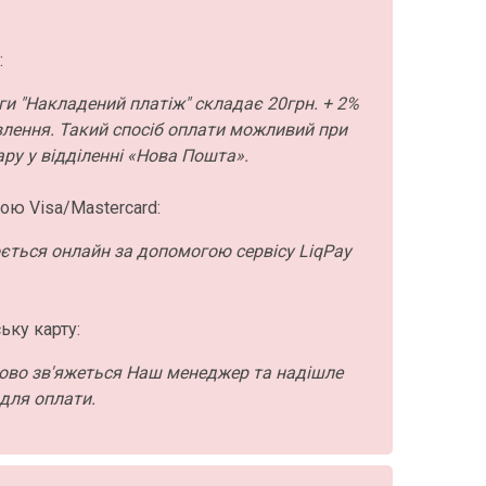
:
ги "Накладений платіж" складає 20грн. + 2%
влення. Такий спосіб оплати можливий при
ру у відділенні «Нова Пошта».
ою Visa/Mastercard:
ється онлайн за допомогою сервісу LiqPay
ьку карту:
ово зв'яжеться Наш менеджер та надішле
для оплати.