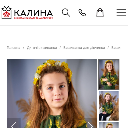
Головна
Дитячі вишиванки
Вишиванка для дівчинки
Вишиті со