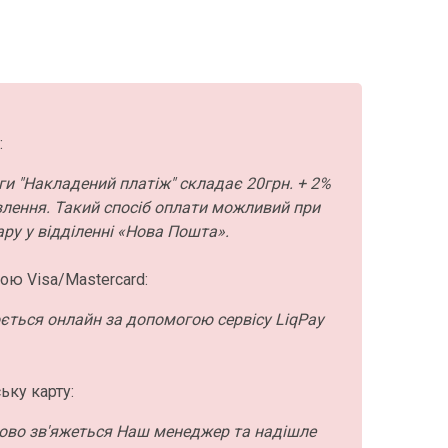
:
ги "Накладений платіж" складає 20грн. + 2%
влення. Такий спосіб оплати можливий при
ру у відділенні «Нова Пошта».
ою Visa/Mastercard:
ється онлайн за допомогою сервісу LiqPay
ьку карту:
ово зв'яжеться Наш менеджер та надішле