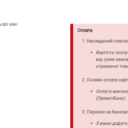
орі хакі
Оплата
Накладений платіж
Вартість послу
від суми замо
отриманні това
Онлайн оплата карт
Оплата виконо
(ПриватБанк).
Переказ на банківс
З вами додатк