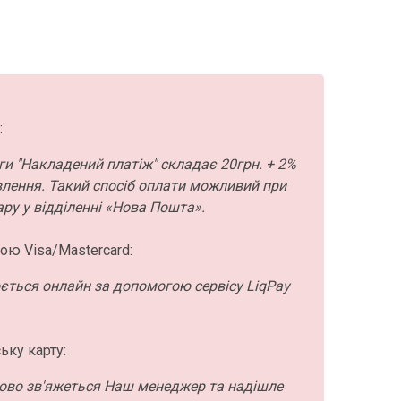
:
ги "Накладений платіж" складає 20грн. + 2%
влення. Такий спосіб оплати можливий при
ру у відділенні «Нова Пошта».
ою Visa/Mastercard:
ється онлайн за допомогою сервісу LiqPay
ьку карту:
ово зв'яжеться Наш менеджер та надішле