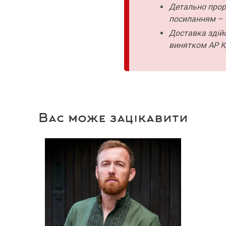
Детально прор
посиланням – 
Доставка здійс
винятком АР К
Вас може зацікавити