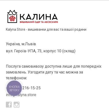
Kalyna Store - вишиванки для вас та вашої родини
Україна, м.Львів
вул. Героїв-УПА, 73, корпус 10 (склад)
Послуга самовивозу доступна лише для попередніх
замовлень. Узгодити дату та час можна за
телефоном:
КНОПКА
+38(098) 216-15-25
ЗВ'ЯЗКУ
info@kalyna.store