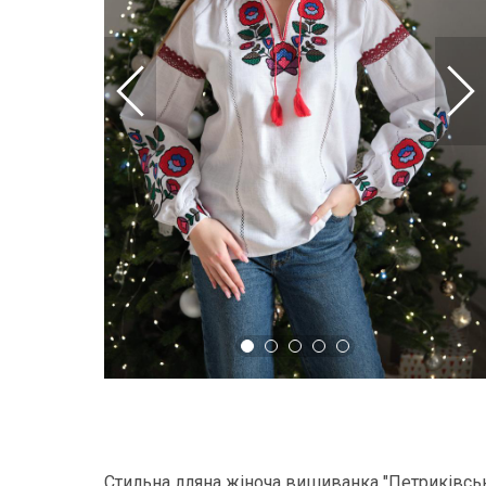
Стильна лляна жіноча вишиванка "Петриківськ