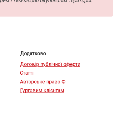
рим і тимчасово окупованих територій.
Додатково
Договір публічної оферти
Статті
Авторське право ©
Гуртовим клієнтам