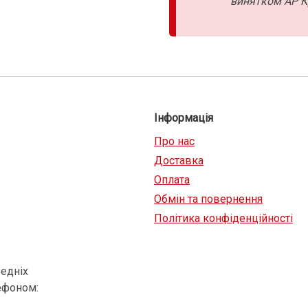
винятком АР К
Інформація
Про нас
Доставка
Оплата
Обмін та повернення
Політика конфіденційності
едніх
ефоном: