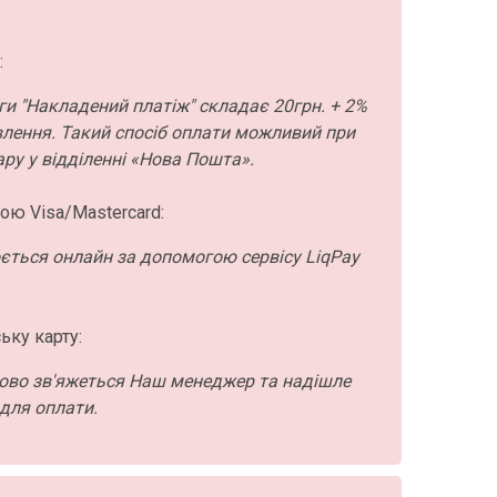
:
ги "Накладений платіж" складає 20грн. + 2%
влення. Такий спосіб оплати можливий при
ру у відділенні «Нова Пошта».
ою Visa/Mastercard:
ється онлайн за допомогою сервісу LiqPay
ьку карту:
ово зв'яжеться Наш менеджер та надішле
для оплати.