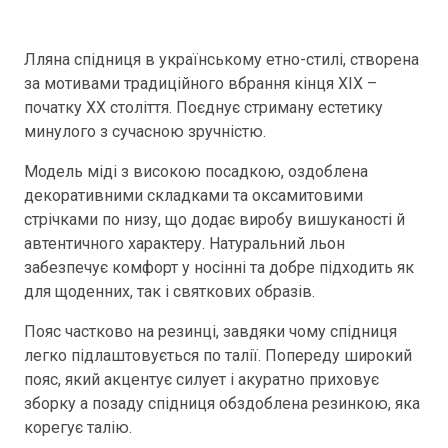
Лляна спідниця в українському етно-стилі, створена
за мотивами традиційного вбрання кінця ХІХ –
початку ХХ століття. Поєднує стриману естетику
минулого з сучасною зручністю.
Модель міді з високою посадкою, оздоблена
декоративними складками та оксамитовими
стрічками по низу, що додає виробу вишуканості й
автентичного характеру. Натуральний льон
забезпечує комфорт у носінні та добре підходить як
для щоденних, так і святкових образів.
Пояс частково на резинці, завдяки чому спідниця
легко підлаштовується по талії. Попереду широкий
пояс, який акцентує силует і акуратно приховує
зборку а позаду спідниця обздоблена резинкою, яка
корегує талію.