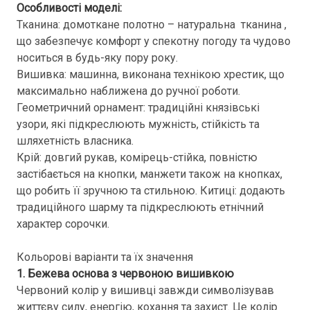
Особливості моделі:
Тканина: домоткане полотно – натуральна тканина ,
що забезпечує комфорт у спекотну погоду та чудово
носиться в будь-яку пору року.
Вишивка: машинна, виконана технікою хрестик, що
максимально наближена до ручної роботи.
Геометричний орнамент: традиційні князівські
узори, які підкреслюють мужність, стійкість та
шляхетність власника.
Крій: довгий рукав, комірець-стійка, повністю
застібається на кнопки, манжети також на кнопках,
що робить її зручною та стильною. Китиці: додають
традиційного шарму та підкреслюють етнічний
характер сорочки.
Кольорові варіанти та їх значення
1. Бежева основа з червоною вишивкою
Червоний колір у вишивці завжди символізував
життєву силу, енергію, кохання та захист. Це колір