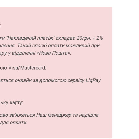
:
ги "Накладений платіж" складає 20грн. + 2%
влення. Такий спосіб оплати можливий при
ру у відділенні «Нова Пошта».
ою Visa/Mastercard:
ється онлайн за допомогою сервісу LiqPay
ьку карту:
ово зв'яжеться Наш менеджер та надішле
для оплати.