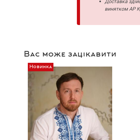
Доставка здійс
винятком АР К
Вас може зацікавити
Новинка