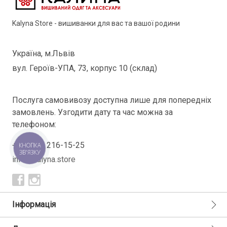
Kalyna Store - вишиванки для вас та вашої родини
Україна, м.Львів
вул. Героїв-УПА, 73, корпус 10 (склад)
Послуга самовивозу доступна лише для попередніх
замовлень. Узгодити дату та час можна за
телефоном:
+38(098) 216-15-25
КНОПКА
ЗВ'ЯЗКУ
info@kalyna.store
Інформація