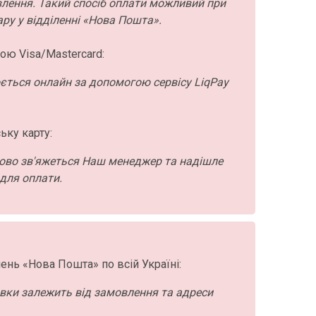
влення. Такий спосіб оплати можливий при
ру у відділенні «Нова Пошта».
ою Visa/Mastercard:
ється онлайн за допомогою сервісу LiqPay
ьку карту:
ово зв'яжеться Наш менеджер та надішле
для оплати.
ень «Нова Пошта» по всій Україні:
авки залежить від замовлення та адреси