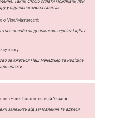
влення. Такий спосіб оплати можливий при
ру у відділенні «Нова Пошта».
ою Visa/Mastercard:
ється онлайн за допомогою сервісу LiqPay
ьку карту:
ово зв'яжеться Наш менеджер та надішле
для оплати.
ень «Нова Пошта» по всій Україні:
авки залежить від замовлення та адреси