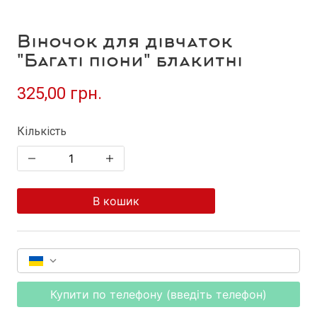
Віночок для дівчаток
"Багаті піони" блакитні
325,00 грн.
Кількість
В кошик
Купити по телефону (введіть телефон)