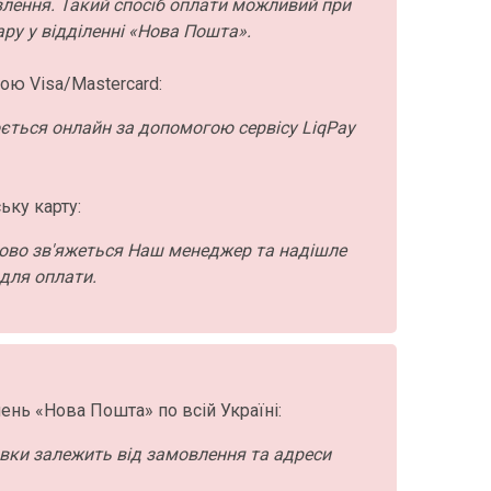
влення. Такий спосіб оплати можливий при
ру у відділенні «Нова Пошта».
ою Visa/Mastercard:
ється онлайн за допомогою сервісу LiqPay
ьку карту:
ово зв'яжеться Наш менеджер та надішле
для оплати.
ень «Нова Пошта» по всій Україні:
авки залежить від замовлення та адреси