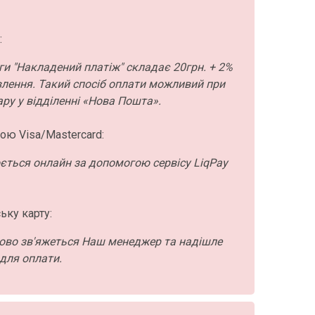
:
ги "Накладений платіж" складає 20грн. + 2%
влення. Такий спосіб оплати можливий при
ру у відділенні «Нова Пошта».
ою Visa/Mastercard:
ється онлайн за допомогою сервісу LiqPay
ьку карту:
ово зв'яжеться Наш менеджер та надішле
для оплати.