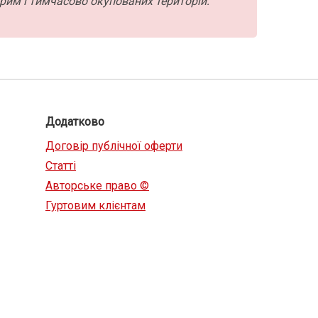
рим і тимчасово окупованих територій.
Додатково
Договір публічної оферти
Статті
Авторське право ©
Гуртовим клієнтам