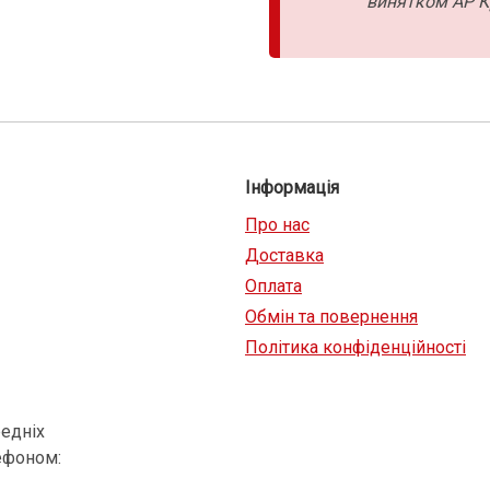
винятком АР К
Інформація
Про нас
Доставка
Оплата
Обмін та повернення
Політика конфіденційності
едніх
ефоном: