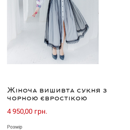
Жіноча вишивта сукня з
чорною євростікою
4 950,00 грн.
Розмір