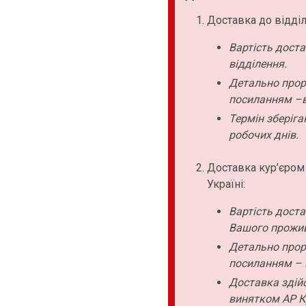
Доставка до відділ
Вартість дост
відділення.
Детально прор
посиланням –в
Термін зберіга
робочих днів.
Доставка кур’єром
Україні:
Вартість дост
Вашого прожи
Детально прор
посиланням – 
Доставка здійс
винятком АР К