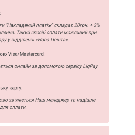
:
ги "Накладений платіж" складає 20грн. + 2%
влення. Такий спосіб оплати можливий при
ру у відділенні «Нова Пошта».
ою Visa/Mastercard:
ється онлайн за допомогою сервісу LiqPay
ьку карту:
ово зв'яжеться Наш менеджер та надішле
для оплати.