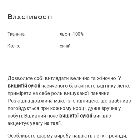
Властивості
Тканина
:
льон -100%
Колір
:
синій
Дозвольте собі виглядати велично та жіночно. У
вишитій сукні
насиченого блакитного відтінку легко
приміряти на себе роль вишуканої панянки.
Розкішна довжина максі зі спідницею, що звабливо
погойдується при кожному кроці, дуже зручна у
побуті. Вшивний пояс
вишитої сукні
вигідно
акцентує увагу на талії.
Особливого шарму виробу надають легкі троянди,