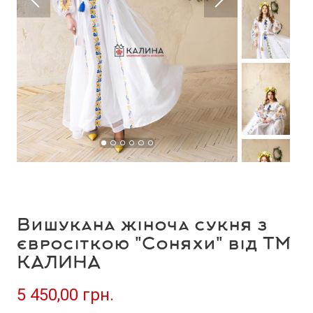
Вишукана жіноча сукня з
євросіткою "Соняхи" від ТМ
КАЛИНА
5 450,00 грн.