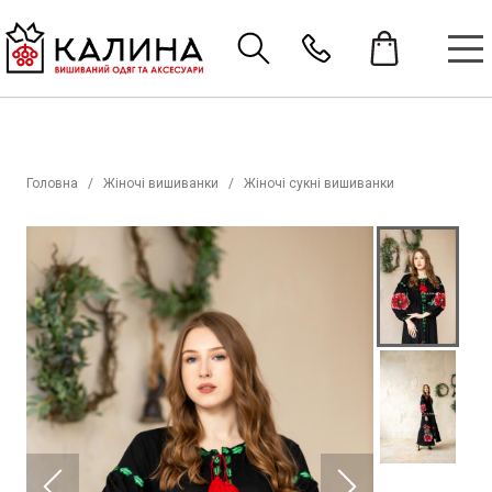
Головна
Жіночі вишиванки
Жіночі сукні вишиванки