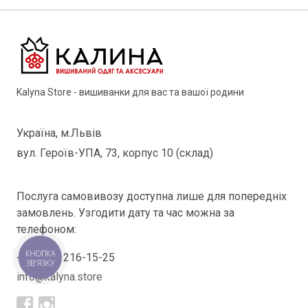
Kalyna Store - вишиванки для вас та вашої родини
Україна, м.Львів
вул. Героїв-УПА, 73, корпус 10 (склад)
Послуга самовивозу доступна лише для попередніх
замовлень. Узгодити дату та час можна за
телефоном:
КНОПКА
+38(098) 216-15-25
ЗВ'ЯЗКУ
info@kalyna.store