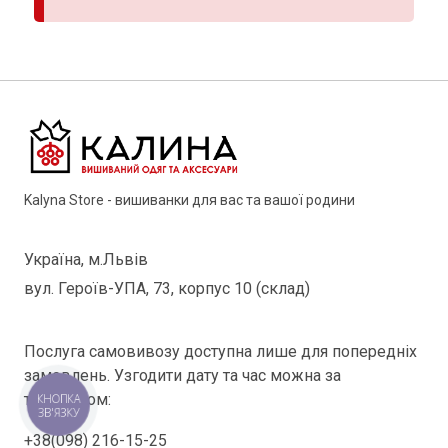
Kalyna Store - вишиванки для вас та вашої родини
Україна, м.Львів
вул. Героїв-УПА, 73, корпус 10 (склад)
Послуга самовивозу доступна лише для попередніх
замовлень. Узгодити дату та час можна за
телефоном:
КНОПКА
ЗВ'ЯЗКУ
+38(098) 216-15-25