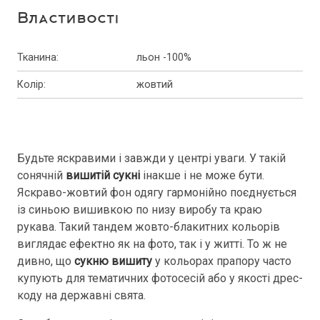
Властивості
Тканина
:
льон -100%
Колір
:
жовтий
Будьте яскравими і завжди у центрі уваги. У такій
сонячній
вишитій сукні
інакше і не може бути.
Яскраво-жовтий фон одягу гармонійно поєднується
із синьою вишивкою по низу виробу та краю
рукава. Такий тандем жовто-блакитних кольорів
виглядає ефектно як на фото, так і у житті. То ж не
дивно, що
сукню вишиту
у кольорах прапору часто
купують для тематичних фотосесій або у якості дрес-
коду на державні свята.