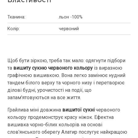
Властивості
Тканина
:
льон -100%
Колір
:
червоний
Щоб бути зіркою, треба так мало: одягнути підбори
та
вишиту сукню червоного кольору
із виразною
графічною вишивкою. Вона легко замінює нудний
тандем білого верху та чорного низу і перетворює
ділові будні, урочистості на події, що
запам'ятовуються на все життя.
Грайлива міні довжина
вишитої сукні
червоного
кольору продемонструє красу ніжок. Ефектна
вишивка чорно-білих кольорів на основі
слов’янського оберегу Алатир послугує найкращою