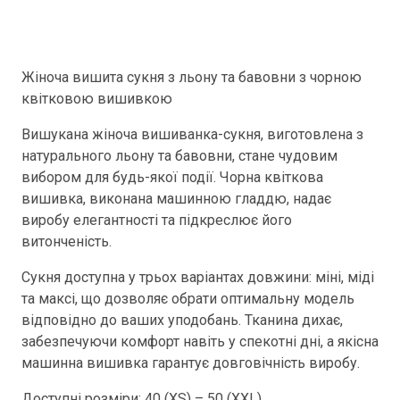
Жіноча вишита сукня з льону та бавовни з чорною
квітковою вишивкою
Вишукана жіноча вишиванка-сукня, виготовлена з
натурального льону та бавовни, стане чудовим
вибором для будь-якої події. Чорна квіткова
вишивка, виконана машинною гладдю, надає
виробу елегантності та підкреслює його
витонченість.
Сукня доступна у трьох варіантах довжини: міні, міді
та максі, що дозволяє обрати оптимальну модель
відповідно до ваших уподобань. Тканина дихає,
забезпечуючи комфорт навіть у спекотні дні, а якісна
машинна вишивка гарантує довговічність виробу.
Доступні розміри: 40 (XS) – 50 (XXL).