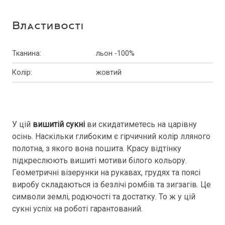
Властивості
Тканина
:
льон -100%
Колір
:
жовтий
У цій
вишитій сукні
ви скидатиметесь на царівну
осінь. Наскільки глибоким є гірчичний колір лляного
полотна, з якого вона пошита. Красу відтінку
підкреслюють вишиті мотиви білого кольору.
Геометричні візерунки на рукавах, грудях та поясі
виробу складаються із безлічі ромбів та зигзагів. Це
символи землі, родючості та достатку. То ж у цій
сукні успіх на роботі гарантований.