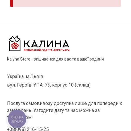
Kalyna Store - вишиванки для вас та вашої родини
Україна, м.Львів
вул. Героїв-УПА, 73, корпус 10 (склад)
Послуга самовивозу доступна лише для попередніх
замовлень. Узгодити дату та час можна за
телефоном:
КНОПКА
ЗВ'ЯЗКУ
+38(098) 216-15-25