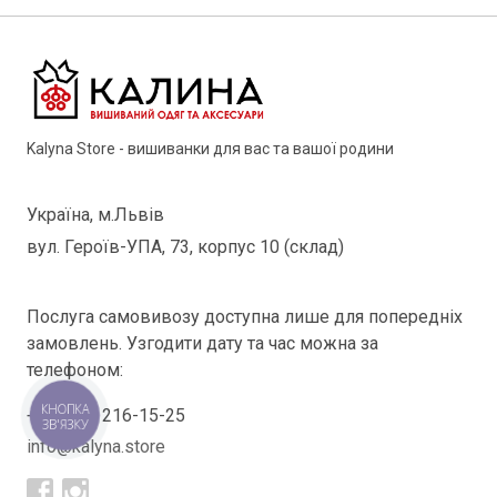
Kalyna Store - вишиванки для вас та вашої родини
Україна, м.Львів
вул. Героїв-УПА, 73, корпус 10 (склад)
Послуга самовивозу доступна лише для попередніх
замовлень. Узгодити дату та час можна за
телефоном:
КНОПКА
+38(098) 216-15-25
ЗВ'ЯЗКУ
info@kalyna.store