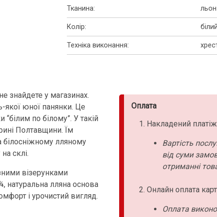
Тканина
:
льон
Колір
:
біли
Техніка виконання
:
хрес
не знайдете у магазинах.
Оплата
-якої юної панянки. Це
 “білим по білому”. У такій
Накладений платіж
ині Полтавщини. Їм
а білосніжному лляному
Вартість послу
 на склі.
від суми замо
отриманні това
озними візерунками
¾, натуральна лляна основа
Онлайн оплата карт
омфорт і урочистий вигляд.
Оплата виконо