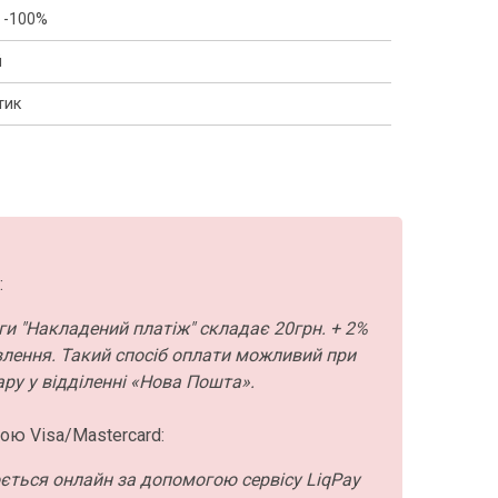
 -100%
й
тик
:
ги "Накладений платіж" складає 20грн. + 2%
влення. Такий спосіб оплати можливий при
ру у відділенні «Нова Пошта».
ою Visa/Mastercard:
ється онлайн за допомогою сервісу LiqPay