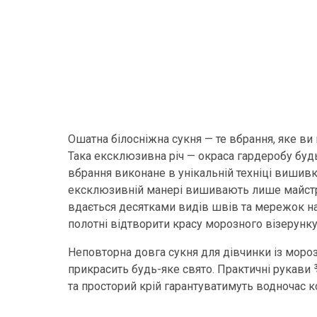
Ошатна білосніжна сукня — те вбрання, яке ви 
Така ексклюзивна річ — окраса гардеробу будь
вбрання виконане в унікальній техніці вишивки
ексклюзивній манері вишивають лише майстр
вдається десятками видів швів та мережок н
полотні відтворити красу морозного візерунку
Неповторна довга сукня для дівчинки із мор
прикрасить будь-яке свято. Практичні рукави 
та просторий крій гарантуватимуть водночас к