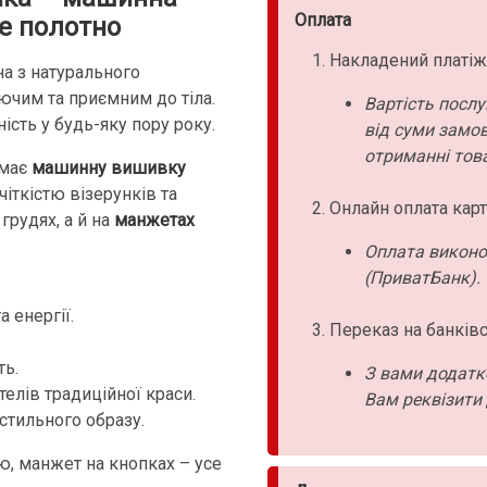
Оплата
е полотно
Накладений платіж
а з натурального
аючим та приємним до тіла.
Вартість послу
ість у будь-яку пору року.
від суми замо
отриманні това
має
машинну вишивку
чіткістю візерунків та
Онлайн оплата карт
грудях, а й на
манжетах
Оплата виконо
(ПриватБанк).
 енергії.
Переказ на банківс
ть.
З вами додатк
елів традиційної краси.
Вам реквізити 
 стильного образу.
ю, манжет на кнопках – усе