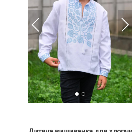
Дитяча вишиванка для хлопч