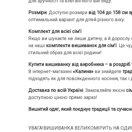
для зручності та елегантного вигляду.
Розміри
: Доступні розміри
від 104 до 158 см з
оптимальний варіант для дітей різного віку.
Комплект для всієї сім’ї
Якщо ви шукаєте не лише дитячу, а й дорослу
на наші
комплекти вишиванок для сім’ї
. Це ч
стильний образ для всієї родини!
Купити вишиванку від виробника – в роздріб 
В інтернет-магазині
«Калина»
ви знайдете
тра
підходять як для повсякденного носіння, так і 
Доставка по всій Україні
. Замовляйте якісні
сі
доступною ціною прямо зараз!
Вишитий одяг, який поєднує традиції та сучасн
УВАГА!ВИШИВАНКА ВЕЛИКОМІРИТЬ НА ОДИН