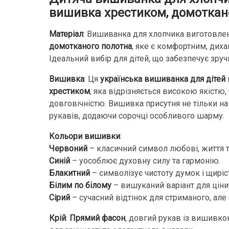
вишивка хрестиком, домоткан
Матеріал
: Вишиванка для хлопчика виготовлен
домотканого полотна
, яке є комфортним, дих
Ідеальний вибір для дітей, що забезпечує зручн
Вишивка
: Ця
українська вишиванка для дітей
хрестиком
, яка відрізняється високою якістю, 
довговічністю. Вишивка присутня не тільки на 
рукавів, додаючи сорочці особливого шарму.
Кольори вишивки
:
Червоний
– класичний символ любові, життя та
Синій
– уособлює духовну силу та гармонію.
Блакитний
– символізує чистоту думок і щиріс
Білим по білому
– вишуканий варіант для цінит
Сірий
– сучасний відтінок для стриманого, але
Крій
:
Прямий фасон
, довгий рукав із вишивко