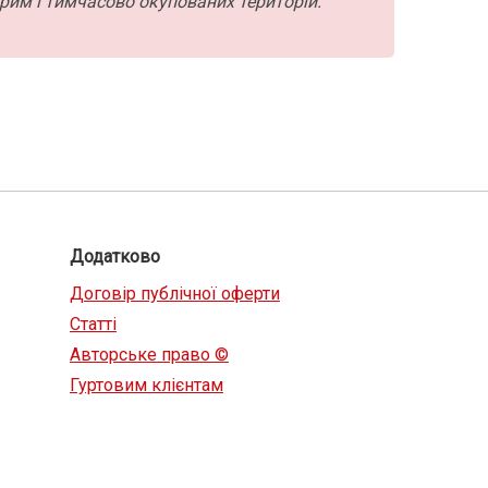
рим і тимчасово окупованих територій.
Додатково
Договір публічної оферти
Статті
Авторське право ©
Гуртовим клієнтам