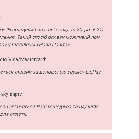
:
ги "Накладений платіж" складає 20грн. + 2%
влення. Такий спосіб оплати можливий при
ру у відділенні «Нова Пошта».
ою Visa/Mastercard:
ється онлайн за допомогою сервісу LiqPay
ьку карту:
ово зв'яжеться Наш менеджер та надішле
для оплати.