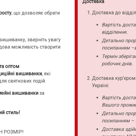
Доставка
Доставка до відділ
росту
, що дозволяє обрати
Вартість дост
відділення.
 вишиванку, зверніть увагу
Детально прор
удова можливість створити
посиланням –в
Термін зберіга
робочих днів.
та оптом
диційні вишиванки
, які
Доставка кур’єром
для святкових подій.
Україні:
мейні вишиванки
за
Вартість дост
Вашого прожи
ий стиль!
Детально прор
посиланням – 
Доставка здійс
 РОЗМІР!