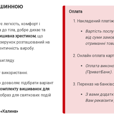
ашинною
Оплата
Накладений платіж
є легкість, комфорт і
до тіла, добре дихає та
Вартість послу
ишивка хрестиком
, що
від суми замо
Візерунок розташований на
отриманні това
ентичність виробу.
Онлайн оплата карт
вигляду.
Оплата виконо
(ПриватБанк).
у використанні.
о дозволяє підібрати варіант
Переказ на банківс
омплекту вишиванок для
З вами додатк
 образ для святкових подій
Вам реквізити 
 «Калина»