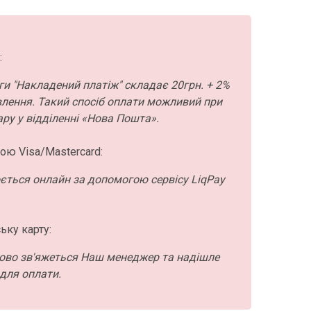
:
ги "Накладений платіж" складає 20грн. + 2%
влення. Такий спосіб оплати можливий при
ру у відділенні «Нова Пошта».
ою Visa/Mastercard:
ється онлайн за допомогою сервісу LiqPay
ьку карту:
ово зв'яжеться Наш менеджер та надішле
для оплати.