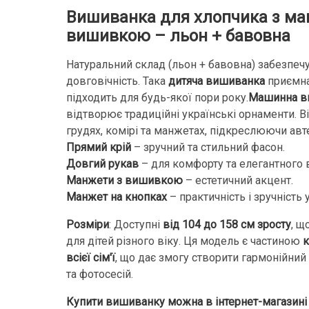
Вишиванка для хлопчика з м
вишивкою – льон + бавовна
Натуральний склад (льон + бавовна) забезпечу
довговічність. Така
дитяча вишиванка
приємна 
підходить для будь-якої пори року.
Машинна в
відтворює традиційні українські орнаменти. 
грудях, комірі та манжетах, підкреслюючи авт
Прямий крій
– зручний та стильний фасон.
Довгий рукав
– для комфорту та елегантного 
Манжети з вишивкою
– естетичний акцент.
Манжет на кнопках
– практичність і зручність 
Розміри
: Доступні
від 104 до 158 см зросту
, щ
для дітей різного віку. Ця модель є частиною
к
всієї сім'ї
, що дає змогу створити гармонійний
та фотосесій.
Купити вишиванку можна в інтернет-магазині