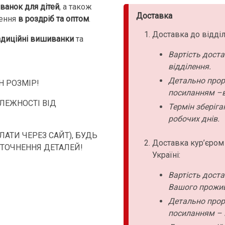
ванок для дітей
, а також
Доставка
лення
в роздріб та оптом
.
Доставка до відділ
адиційні вишиванки
та
Вартість дост
відділення.
Детально прор
 РОЗМІР!
посиланням –в
АЛЕЖНОСТІ ВІД
Термін зберіга
робочих днів.
АТИ ЧЕРЕЗ САЙТ), БУДЬ
Доставка кур’єром
УТОЧНЕННЯ ДЕТАЛЕЙ!
Україні:
Вартість дост
Вашого прожи
Детально прор
посиланням – 