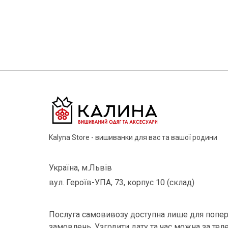
Kalyna Store - вишиванки для вас та вашої родини
Україна, м.Львів
вул. Героїв-УПА, 73, корпус 10 (склад)
Послуга самовивозу доступна лише для попер
замовлень. Узгодити дату та час можна за тел