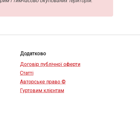
рим і тимчасово окупованих територій.
Додатково
Договір публічної оферти
Статті
Авторське право ©
Гуртовим клієнтам