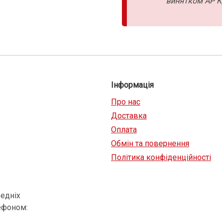
винятком АР К
Інформація
Про нас
Доставка
Оплата
Обмін та повернення
Політика конфіденційності
едніх
ефоном: