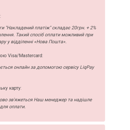
:
ги "Накладений платіж" складає 20грн. + 2%
влення. Такий спосіб оплати можливий при
ру у відділенні «Нова Пошта».
ою Visa/Mastercard:
ється онлайн за допомогою сервісу LiqPay
ьку карту:
ово зв'яжеться Наш менеджер та надішле
для оплати.