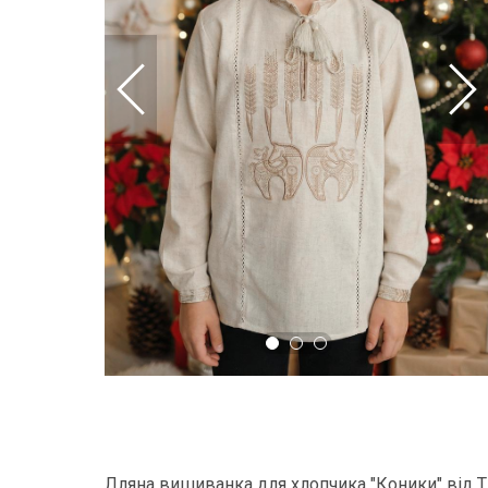
Лляна вишиванка для хлопчика "Коники" від