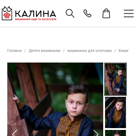
Головна
Дитячі вишиванки
вишиванка для хлопчика
Вишиті со