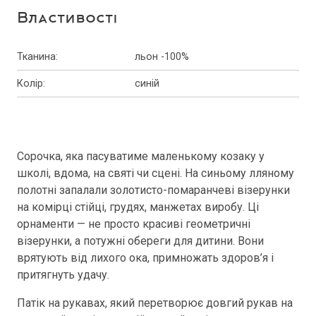
Властивості
Тканина
:
льон -100%
Колір
:
синій
Сорочка, яка пасуватиме маленькому козаку у
школі, вдома, на святі чи сцені. На синьому лляному
полотні запалали золотисто-помаранчеві візерунки
на комірці стійці, грудях, манжетах виробу. Ці
орнаменти — не просто красиві геометричні
візерунки, а потужні обереги для дитини. Вони
врятують від лихого ока, примножать здоров’я і
притягнуть удачу.
Патік на рукавах, який перетворює довгий рукав на