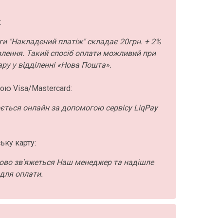
:
ги "Накладений платіж" складає 20грн. + 2%
влення. Такий спосіб оплати можливий при
ру у відділенні «Нова Пошта».
ою Visa/Mastercard:
ється онлайн за допомогою сервісу LiqPay
ьку карту:
ово зв'яжеться Наш менеджер та надішле
для оплати.