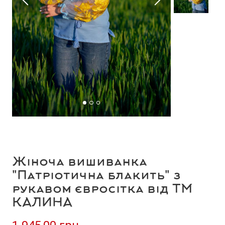
Жіноча вишиванка
"Патріотична блакить" з
рукавом євросітка від ТМ
КАЛИНА