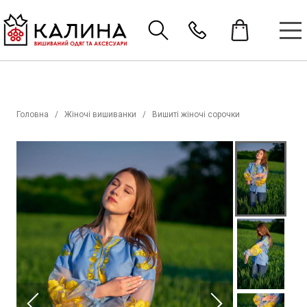
Головна
Жіночі вишиванки
Вишиті жіночі сорочки