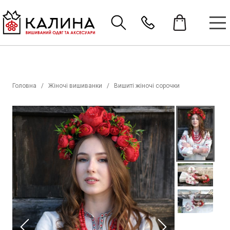
Головна
Жіночі вишиванки
Вишиті жіночі сорочки