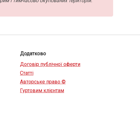
рим і тимчасово окупованих територій.
Додатково
Договір публічної оферти
Статті
Авторське право ©
Гуртовим клієнтам