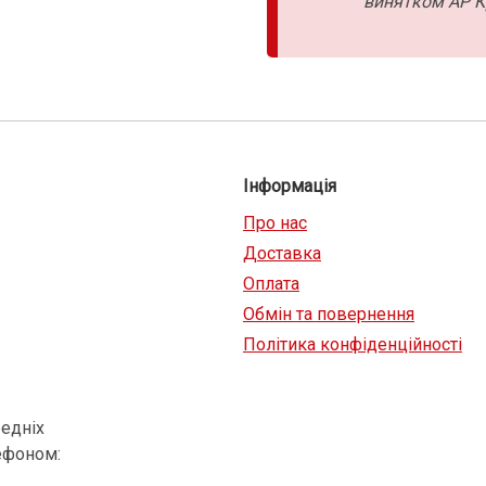
винятком АР К
Інформація
Про нас
Доставка
Оплата
Обмін та повернення
Політика конфіденційності
едніх
ефоном: