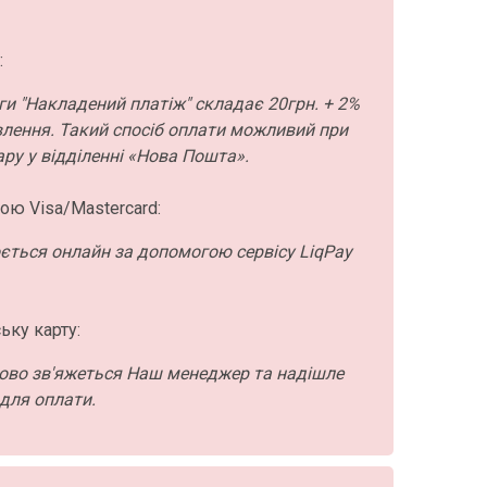
:
ги "Накладений платіж" складає 20грн. + 2%
влення. Такий спосіб оплати можливий при
ру у відділенні «Нова Пошта».
ою Visa/Mastercard:
ється онлайн за допомогою сервісу LiqPay
ьку карту:
ово зв'яжеться Наш менеджер та надішле
для оплати.