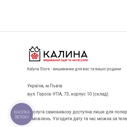
Kalyna Store - вишиванки для вас та вашої родини
Україна, м.Львів
вул. Героїв-УПА, 73, корпус 10 (склад)
Послуга самовивозу доступна лише для попер
КНОПКА
ЗВ'ЯЗКУ
замовлень. Узгодити дату та час можна за тел