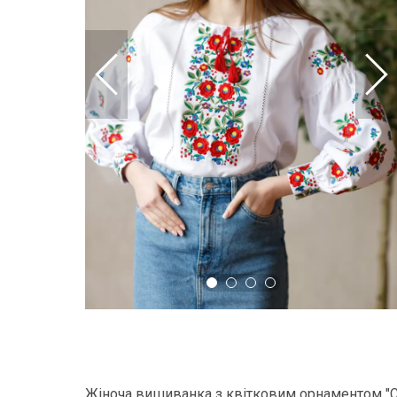
Жіноча вишиванка з квітковим орнаментом "С