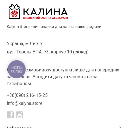
Kalyna Store - вишиванки для вас та вашої родини
Україна, м.Львів
вул. Героїв-УПА, 73, корпус 10 (склад)
КНОПКА
Послуга самовивозу доступна лише для попередніх
ЗВ'ЯЗКУ
замовлень. Узгодити дату та час можна за
телефоном:
+38(098) 216-15-25
info@kalyna.store