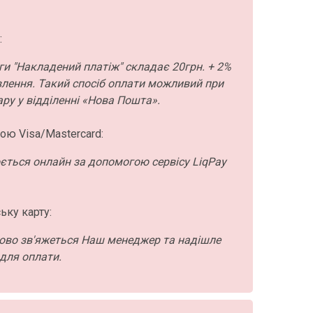
:
ги "Накладений платіж" складає 20грн. + 2%
влення. Такий спосіб оплати можливий при
ру у відділенні «Нова Пошта».
ою Visa/Mastercard:
ється онлайн за допомогою сервісу LiqPay
ьку карту:
ово зв'яжеться Наш менеджер та надішле
для оплати.