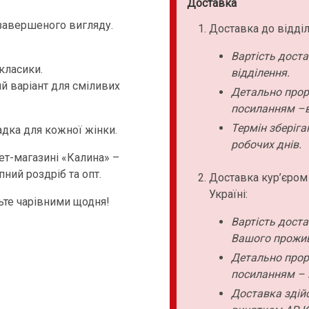
Доставка
завершеного вигляду.
Доставка до відділ
Вартість дост
 класики.
відділення.
й варіант для сміливих
Детально прор
посиланням –в
Термін зберіга
садка для кожної жінки.
робочих днів.
ет-магазині «Калина» –
пний роздріб та опт.
Доставка кур’єром
Україні:
дьте чарівними щодня!
Вартість дост
Вашого прожи
Детально прор
посиланням – 
Доставка здійс