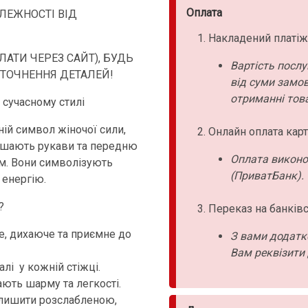
Оплата
АЛЕЖНОСТІ ВІД
Накладений платіж
АТИ ЧЕРЕЗ САЙТ), БУДЬ
Вартість послу
УТОЧНЕННЯ ДЕТАЛЕЙ!
від суми замо
отриманні това
 сучасному стилі
ній символ жіночої сили,
Онлайн оплата карт
крашають рукави та передню
Оплата виконо
м. Вони символізують
(ПриватБанк).
 енергію.
?
Переказ на банківс
е, дихаюче та приємне до
З вами додатк
Вам реквізити 
лі у кожній стіжці.
ають шарму та легкості.
алишити розслабленою,