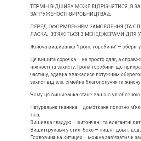
ТЕРМІН ВІДШИВУ МОЖЕ ВІДРІЗНЯТИСЯ, В З
ЗАГРУЖЕНОСТІ ВИРОБНИЦТВА⚠️
ПЕРЕД ОФОРМЛЕННЯМ ЗАМОВЛЕННЯ (ТА ОПЛ
ЛАСКА, ЗВ'ЯЖІТЬСЯ З МЕНЕДЖЕРАМИ ДЛЯ 
Жіноча вишиванка “Гроно горобини” – оберіг у
Ця вишита сорочка – не просто одяг, а справж
ніжності та захисту. Грона горобини, що при
частину, здавна вважалися потужним оберего
захист від зла, сімейне благополуччя та жіночу
Чому ця вишиванка стане вашою улюбленою
Натуральна тканина – домоткане полотно м’як
тіла.
Вишивка гладдю – витончені та елегантні дета
Вишиті рукави у стилі бохо – пишні, довгі, дод
Горловина на китицях – можна зав’язати чи з