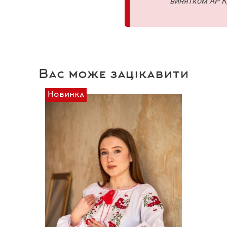
винятком АР К
Вас може зацікавити
Новинка