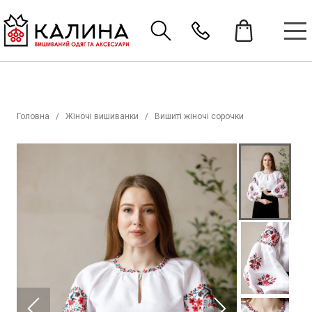
Головна
Жіночі вишиванки
Вишиті жіночі сорочки