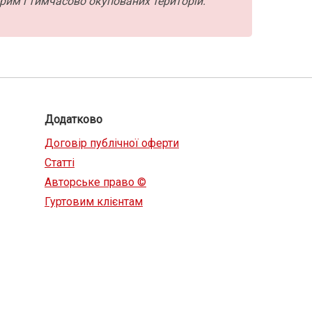
рим і тимчасово окупованих територій.
Додатково
Договір публічної оферти
Статті
Авторське право ©
Гуртовим клієнтам