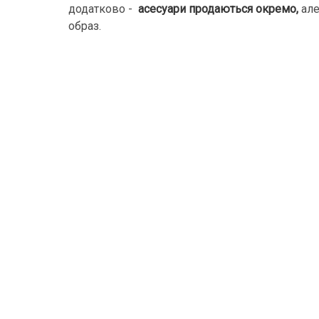
додатково -
асесуари продаються окремо,
але
образ.