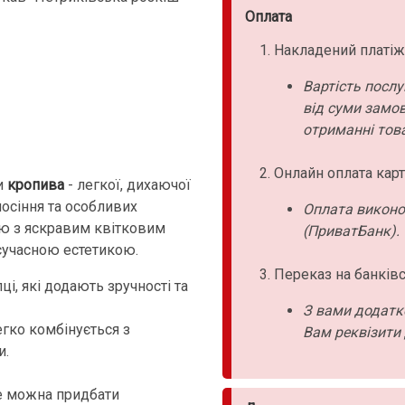
Оплата
Накладений платіж
Вартість послу
від суми замо
отриманні това
Онлайн оплата карт
и
кропива
- легкої, дихаючої
носіння та особливих
Оплата виконо
 з яскравим квітковим
(ПриватБанк).
сучасною естетикою.
Переказ на банківс
і, які додають зручності та
З вами додатк
егко комбінується з
Вам реквізити 
и.
е можна придбати