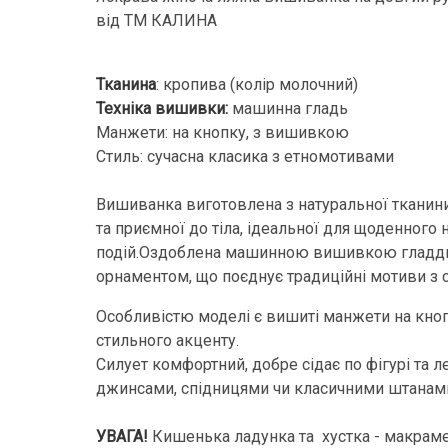
від ТМ КАЛИНА
Тканина
: кропива (колір молочний)
Техніка вишивки:
машинна гладь
Манжети: на кнопку, з вишивкою
Стиль: сучасна класика з етномотивами
Вишиванка виготовлена з натуральної тканин
та приємної до тіла, ідеальної для щоденного 
подій.Оздоблена машинною вишивкою гладдю
орнаментом, що поєднує традиційні мотиви з 
Особливістю моделі є вишиті манжети на кнопц
стильного акценту.
Силует комфортний, добре сідає по фігурі та л
джинсами, спідницями чи класичними штанам
УВАГА!
Кишенька ладунка та хустка - макрам