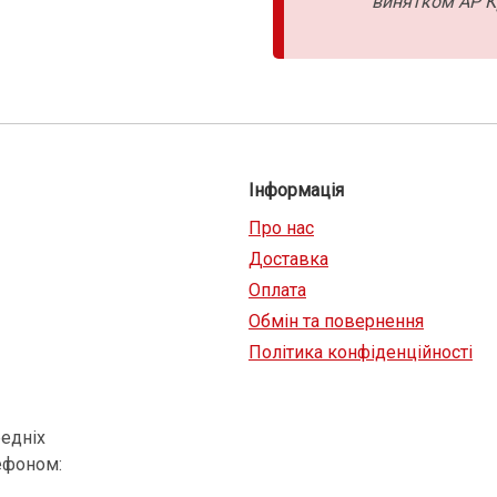
винятком АР К
Інформація
Про нас
Доставка
Оплата
Обмін та повернення
Політика конфіденційності
едніх
ефоном: