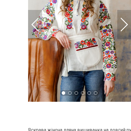
Яскрава жіноча лляна вишиванка на довгий ру