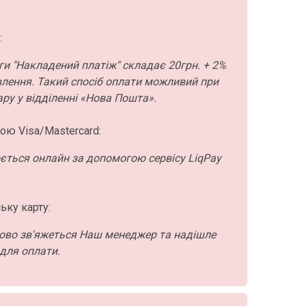
:
ги "Накладений платіж" складає 20грн. + 2%
влення. Такий спосіб оплати можливий при
ру у відділенні «Нова Пошта».
ою Visa/Mastercard:
ється онлайн за допомогою сервісу LiqPay
ьку карту:
ово зв'яжеться Наш менеджер та надішле
для оплати.